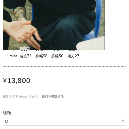
〇Short Sleeve Open Collar Shirt 画(painting) & 刺 (stitch)
（ポリエステル 100％ ポプリン）
M : size 着丈70 身幅55 肩幅48 袖丈26
L :size 着丈73 身幅58 肩幅50 袖丈27
¥13,800
※別途送料がかかります。
送料を確認する
種類