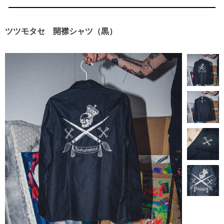
ツツモタセ 開襟シャツ（黒）