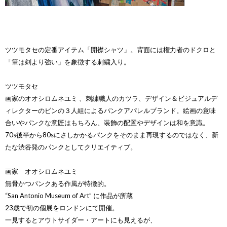
ツツモタセの定番アイテム「開襟シャツ」。背面には権力者のドクロと
「筆は剣より強い」を象徴する刺繍入り。
ツツモタセ
画家のオオシロムネユミ 、刺繍職人のカツラ、デザイン＆ビジュアルデ
ィレクターのビンの３人組によるパンクアパレルブランド。絵画の意味
合いやパンクな意匠はもちろん、装飾の配置やデザインは和を意識。
70s後半から80sにさしかかるパンクをそのまま再現するのではなく、新
たな渋谷発のパンクとしてクリエイティブ。
画家 オオシロムネユミ
無骨かつパンクある作風が特徴的。
“San Antonio Museum of Art” に作品が所蔵
23歳で初の個展をロンドンにて開催。
一見するとアウトサイダー・アートにも見えるが、