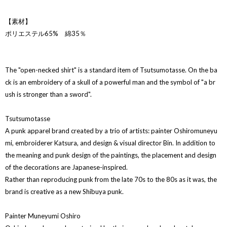
【素材】
ポリエステル65% 綿35％
The "open-necked shirt" is a standard item of Tsutsumotasse. On the ba
ck is an embroidery of a skull of a powerful man and the symbol of "a br
ush is stronger than a sword".
Tsutsumotasse
A punk apparel brand created by a trio of artists: painter Oshiromuneyu
mi, embroiderer Katsura, and design & visual director Bin. In addition to
the meaning and punk design of the paintings, the placement and design
of the decorations are Japanese-inspired.
Rather than reproducing punk from the late 70s to the 80s as it was, the
brand is creative as a new Shibuya punk.
Painter Muneyumi Oshiro