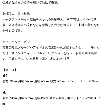
伝統的な絵画の技術を用いて油絵で表現。
刺繍職人 黒木桂馬
大手ブランドからも信頼をおかれる刺繍職人。2022年よりLD&Kに所
属。立体感や糸の流れなどを意識した豊かな表現力で、刺繍の新たな可
能性を広げる。
ディレクター ビン
某有名韓流グループやアイドルの衣装制作の経験を生かし、ツツモタセ
ではデザインやヴィジュアルディレクションを行う。服飾史学や美術
史、宗教を学んでいた経験を落とし込むのが得意。
【サイズ】
●M
着丈 70cm, 身幅 54cm, 肩幅 46cm, 袖丈 62cm，ポケット 13cm×13cm
●L
着丈 73cm, 身幅 57cm, 肩幅49cm, 袖丈 64cm，ポケット 13.5cm×13.5c
m