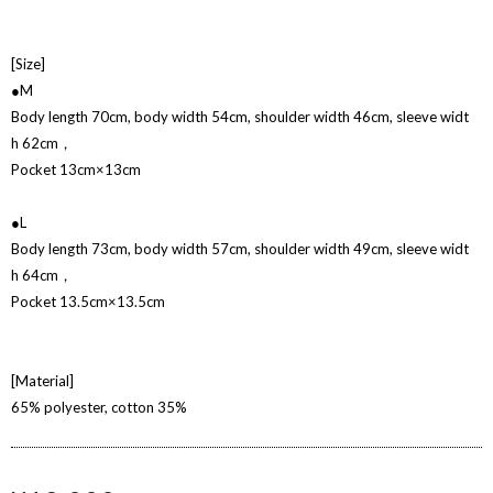
[Size]
●M
Body length 70cm, body width 54cm, shoulder width 46cm, sleeve widt
h 62cm，
Pocket 13cm×13cm
●L
Body length 73cm, body width 57cm, shoulder width 49cm, sleeve widt
h 64cm，
Pocket 13.5cm×13.5cm
[Material]
65% polyester, cotton 35%